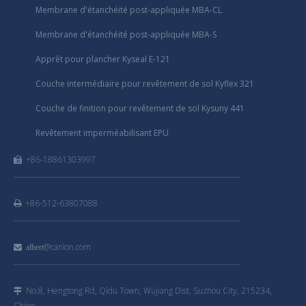
Membrane d'étanchéité post-appliquée MBA-CL
Membrane d'étanchéité post-appliquée MBA-S
Apprêt pour plancher Kyseal E-121
Couche intermédiaire pour revêtement de sol Kyflex 321
Couche de finition pour revêtement de sol Kysuny 441
Revêtement imperméabilisant EPU
+86-18861303997

+86-512-63807088

@canlon.com

albert
No.8, Hengtong Rd, Qidu Town, Wujiang Dist, Suzhou City, 215234,

Chine