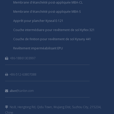
Membrane d'étanchéité post-appliquée MBA-CL
Membrane d'étanchéité post-appliquée MBA-S
Apprêt pour plancher Kyseal E-121
Couche intermédiaire pour revêtement de sol Kyflex 321
Couche de finition pour revêtement de sol Kysuny 441
Revêtement imperméabilisant EPU
+86-18861303997

+86-512-63807088

@canlon.com

albert
No.8, Hengtong Rd, Qidu Town, Wujiang Dist, Suzhou City, 215234,

Chine