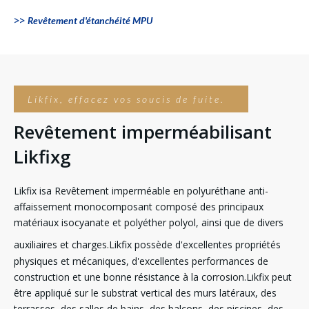
>>
Revêtement d'étanchéité MPU
Likfix, effacez vos soucis de fuite.
Revêtement imperméabilisant
Likfix
g
Likfix
i
sa Revêtement imperméable en polyuréthane anti-
affaissement monocomposant composé des principaux
matériaux isocyanate et polyéther polyol, ainsi que de divers
auxiliaires et charges.Likfix
possède d'excellentes propriétés
physiques et mécaniques, d'excellentes performances de
construction et une bonne résistance à la corrosion.Likfix peut
être appliqué sur le substrat vertical des murs latéraux, des
terrasses, des salles de bains, des balcons, des piscines, des