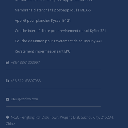
Membrane d'étanchéité post-appliquée MBA-S
Apprêt pour plancher Kyseal E-121
Couche intermédiaire pour revêtement de sol Kyflex 321
Couche de finition pour revêtement de sol Kysuny 441
Revêtement imperméabilisant EPU
+86-18861303997

+86-512-63807088

@canlon.com

albert
No.8, Hengtong Rd, Qidu Town, Wujiang Dist, Suzhou City, 215234,

Chine