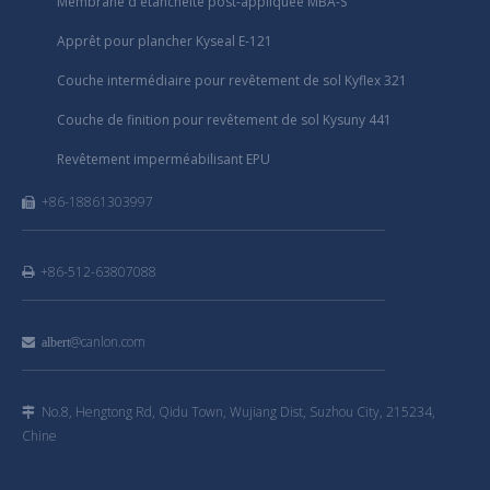
Membrane d'étanchéité post-appliquée MBA-S
Apprêt pour plancher Kyseal E-121
Couche intermédiaire pour revêtement de sol Kyflex 321
Couche de finition pour revêtement de sol Kysuny 441
Revêtement imperméabilisant EPU
+86-18861303997

+86-512-63807088

@canlon.com

albert
No.8, Hengtong Rd, Qidu Town, Wujiang Dist, Suzhou City, 215234,

Chine