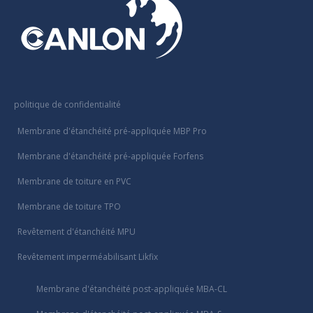
politique de confidentialité
Membrane d'étanchéité pré-appliquée MBP Pro
Membrane d'étanchéité pré-appliquée Forfens
Membrane de toiture en PVC
Membrane de toiture TPO
Revêtement d'étanchéité MPU
Revêtement imperméabilisant Likfix
Membrane d'étanchéité post-appliquée MBA-CL