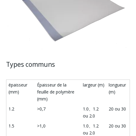
Types communs
épaisseur
Épaisseur de la
largeur (m)
longueur
(mm)
feuille de polymère
(m)
(mm)
1.2
>0,7
1.0、1.2
20 ou 30
ou 2.0
1.5
>1,0
1.0、1.2
20 ou 30
ou 2.0