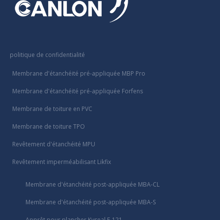
politique de confidentialité
Membrane d'étanchéité pré-appliquée MBP Pro
Membrane d'étanchéité pré-appliquée Forfens
Membrane de toiture en PVC
Membrane de toiture TPO
Revêtement d'étanchéité MPU
Revêtement imperméabilisant Likfix
Membrane d'étanchéité post-appliquée MBA-CL
Membrane d'étanchéité post-appliquée MBA-S
Apprêt pour plancher Kyseal E-121