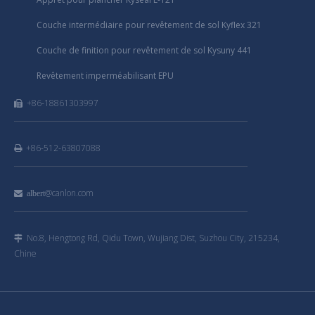
Couche intermédiaire pour revêtement de sol Kyflex 321
Couche de finition pour revêtement de sol Kysuny 441
Revêtement imperméabilisant EPU
+86-18861303997

+86-512-63807088

@canlon.com

albert
No.8, Hengtong Rd, Qidu Town, Wujiang Dist, Suzhou City, 215234,

Chine