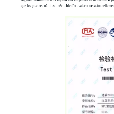
que les piscines où il est inévitable d'« avaler » occasionnelle