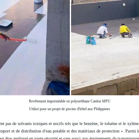
Revêtement imperméable en polyuréthane
Canlon MPU
Utilisé pour un projet de piscine d'hôtel aux Philippines
pas de solvants toxiques et nocifs tels que le benzène, le toluène et le xylène
port et de distribution d'eau potable et des matériaux de protection ». Parmi le
 être appliqué en toute sécurité et sans souci aux équipements de transmission 