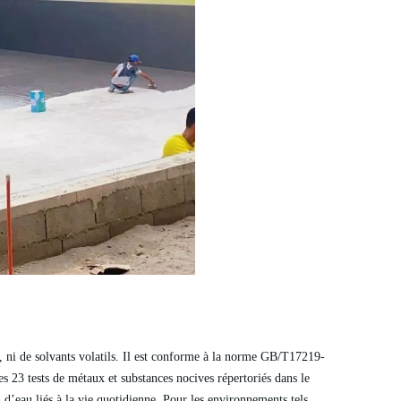
, ni de solvants volatils. Il est conforme à la norme GB/T17219-
s 23 tests de métaux et substances nocives répertoriés dans le
d’eau liés à la vie quotidienne. Pour les environnements tels