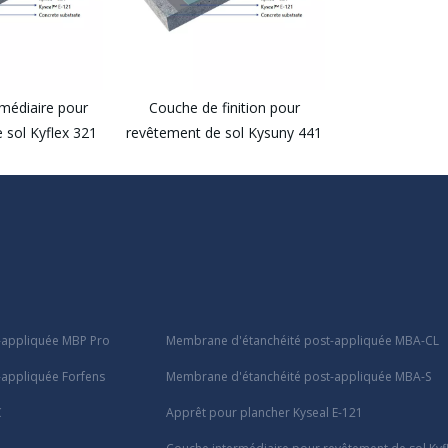
médiaire pour
Couche de finition pour
 sol Kyflex 321
revêtement de sol Kysuny 441
-appliquée MBP Pro
Membrane d'étanchéité post-appliquée MBA-CL
appliquée Forfens
Membrane d'étanchéité post-appliquée MBA-S
C
Apprêt pour plancher Kyseal E-121