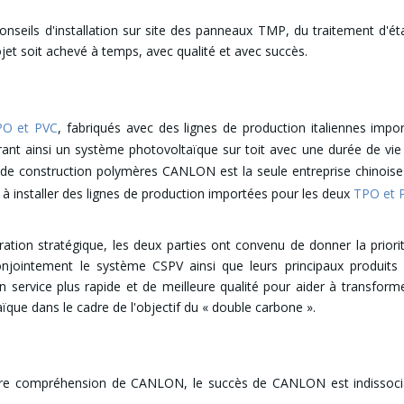
eils d'installation sur site des panneaux TMP, du traitement d'étanc
ojet soit achevé à temps, avec qualité et avec succès.
PO et PVC
, fabriqués avec des lignes de production italiennes impor
frant ainsi un système photovoltaïque sur toit avec une durée de vi
x de construction polymères CANLON est la seule entreprise chinoise
r à installer des lignes de production importées pour les deux
TPO et 
ation stratégique, les deux parties ont convenu de donner la priori
njointement le système CSPV ainsi que leurs principaux produit
service plus rapide et de meilleure qualité pour aider à transforme
ïque dans le cadre de l'objectif du « double carbone ».
eure compréhension de CANLON, le succès de CANLON est indissocia