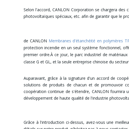
Selon l'accord, CANLON Corporation se chargera des cons
photovoltaïques spéciaux, etc. afin de garantir que le pr
de CANLON
Membranes d'étanchéité en polymères T
protection incendie en un seul système fonctionnel, of
premier ordre.À ce jour, le parc industriel de matériau
classe G et GL, et la seule entreprise chinoise du secteu
Auparavant, grâce à la signature d'un accord de coopér
solutions de produits de chacun et de promouvoir co
coopération continue de s'étendre, CANLON fournira un 
développement de haute qualité de l'industrie photovolta
Grâce à l'introduction ci-dessus, avez-vous une meill
détails sur notre produit, n'hésitez pas à nous contacter.