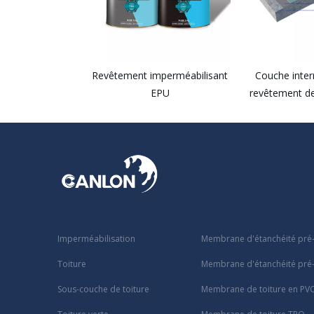
Revêtement imperméabilisant
Couche inter
EPU
revêtement de
Imperméabilisation
Membrane d'étanchéité pré
Toiture
Membrane d'étanchéité pré-
Sous-couche de toiture
Membrane de toiture en PV