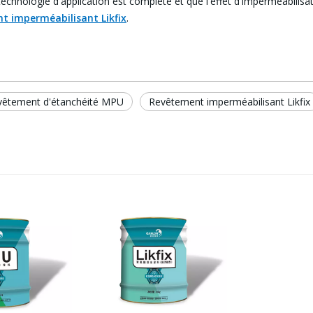
 technologie d'application est complète et que l'effet d'imperméabilis
t imperméabilisant Likfix
.
vêtement d'étanchéité MPU
Revêtement imperméabilisant Likfix