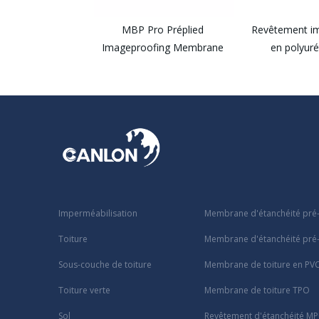
MBP Pro Préplied
Revêtement im
Imageproofing Membrane
en polyur
Imperméabilisation
Membrane d'étanchéité pré
Toiture
Membrane d'étanchéité pré-
Sous-couche de toiture
Membrane de toiture en PV
Toiture verte
Membrane de toiture TPO
Sol
Revêtement d'étanchéité M