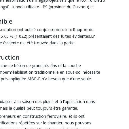
imperméabilisation de mégaprojets tels que le No. 16 Métro
ngxi), tunnel utilitaire LPS (province du Guizhou) et
aible
ssociation ont publié conjointement le « Rapport du
57,5 ​​% (1 022) présentaient des fuites évidentes.En
 évidente n'a été trouvée dans la partie
ruction
uche de béton de granulats fins et la couche
mperméabilisation traditionnelle en sous-sol nécessite
 pré-appliquée MBP-P n'a besoin que d'une seule
ter à la saison des pluies et à l'application dans
ais la qualité peut toujours être garantie.
eneurs en construction ferroviaire, et ils ont
ifications répétées sur le chantier, nous pouvons