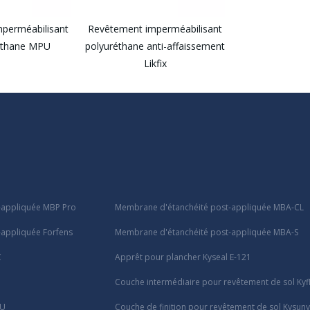
perméabilisant
Revêtement imperméabilisant
éthane MPU
polyuréthane anti-affaissement
Likfix
-appliquée MBP Pro
Membrane d'étanchéité post-appliquée MBA-CL
appliquée Forfens
Membrane d'étanchéité post-appliquée MBA-S
C
Apprêt pour plancher Kyseal E-121
Couche intermédiaire pour revêtement de sol Kyf
PU
Couche de finition pour revêtement de sol Kysun