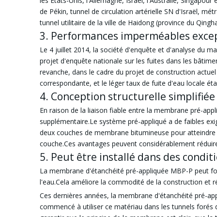
les États-Unis, l'Allemagne, Israël, l'Australie, Singapou
de Pékin, tunnel de circulation artérielle SN d'Israël, mé
tunnel utilitaire de la ville de Haidong (province du Qinghai
3. Performances imperméables except
Le 4 juillet 2014, la société d'enquête et d'analyse du 
projet d'enquête nationale sur les fuites dans les bâtime
revanche, dans le cadre du projet de construction actuel
correspondante, et le léger taux de fuite d'eau locale éta
4. Conception structurelle simplifiée
En raison de la liaison fiable entre la membrane pré-app
supplémentaire.Le système pré-appliqué a de faibles exi
deux couches de membrane bitumineuse pour atteindre u
couche.Ces avantages peuvent considérablement réduire l
5. Peut être installé dans des conditio
La membrane d'étanchéité pré-appliquée MBP-P peut fourn
l'eau.Cela améliore la commodité de la construction et ré
Ces dernières années, la membrane d'étanchéité pré-appli
commencé à utiliser ce matériau dans les tunnels forés 