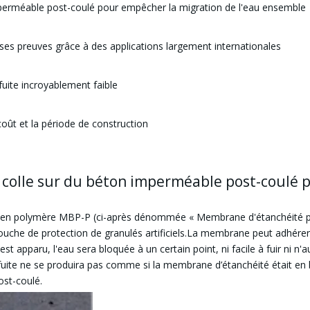
perméable post-coulé pour empêcher la migration de l'eau ensemble
 ses preuves grâce à des applications largement internationales
fuite incroyablement faible
coût et la période de construction
e colle sur du béton imperméable post-coulé 
 en polymère MBP-P (ci-après dénommée « Membrane d'étanchéité pr
ouche de protection de granulés artificiels.La membrane peut adhére
t apparu, l'eau sera bloquée à un certain point, ni facile à fuir ni n'
a fuite ne se produira pas comme si la membrane d’étanchéité était e
ost-coulé.