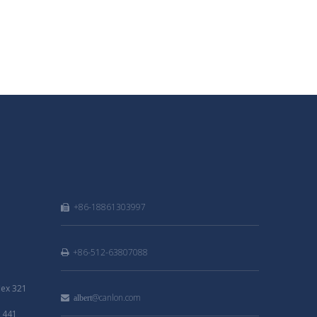
+86-18861303997

+86-512-63807088

lex 321
@canlon.com

albert
y 441