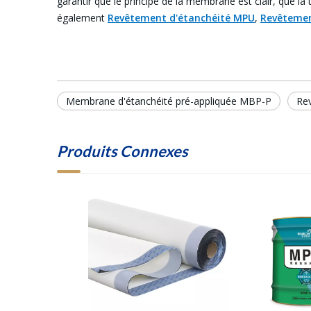
garantir que le principe de la membrane est clair, que la
également
Revêtement d'étanchéité MPU
,
Revêtemen
Membrane d'étanchéité pré-appliquée MBP-P
Re
Produits Connexes