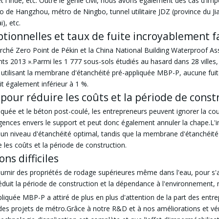
r et l'Inde, etc. Outre le génie civil, nous avons également des cas d'
tro de Hangzhou, métro de Ningbo, tunnel utilitaire JDZ (province du Jia
), etc.
ionnelles et taux de fuite incroyablement f
marché Zero Point de Pékin et la China National Building Waterproof A
nts 2013 ».Parmi les 1 777 sous-sols étudiés au hasard dans 28 villes, 
 utilisant la membrane d'étanchéité pré-appliquée MBP-P, aucune fuite
it également inférieur à 1 %.
 pour réduire les coûts et la période de const
liquée et le béton post-coulé, les entrepreneurs peuvent ignorer la co
gences envers le support et peut donc également annuler la chape.L'i
n niveau d'étanchéité optimal, tandis que la membrane d'étanchéité
es coûts et la période de construction.
ns difficiles
ir des propriétés de rodage supérieures même dans l'eau, pour s'adap
duit la période de construction et la dépendance à l'environnement, m
quée MBP-P a attiré de plus en plus d'attention de la part des entrepr
des projets de métro.Grâce à notre R&D et à nos améliorations et vér